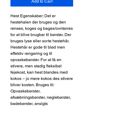
Add to Cart
Hest Egenskaber: Det er 
hestehalen der bruges og den 
renses, koges og bages/ovntørres 
for at blive brugbar til børster. Der 
bruges lyse eller sorte hestehår. 
Hestehår er gode til blød men 
effektiv rengøring og til 
opvaskebørster. For at få en 
stivere, men stadig fleksibel 
fejekost, kan hest blandes med 
kokos – jo mere kokos des stivere 
bliver kosten. Bruges til: 
Opvaskebørster, 
afsæbningsbørster, neglebørster, 
badebørster, ansigts 
massagebørster, klædebørster, 
skobørster – både påsmører og 