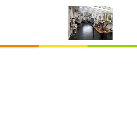
IK
OM OS
Rengøringsbørster
Pers