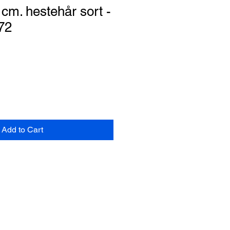
 cm. hestehår sort -
172
Add to Cart