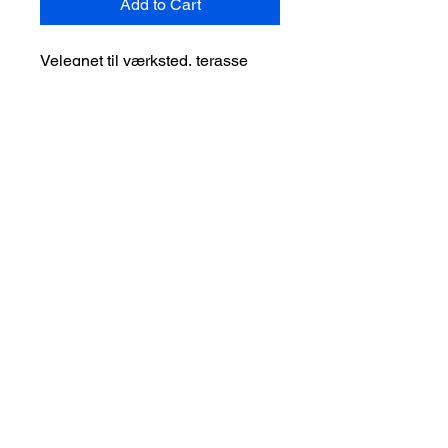
Add to Cart
Velegnet til værksted, terasse 
o.lign

Håndlavet af børstenbinderen fra 
Børsten & Kosten
Børstenbinder
Blind Binder Bedste Bæredygtige Børster
© 2021 Børstenbinder. Alle rettigheder forbeholdes.
Børstenbinder
Børstenbinder kvalitets håndværk